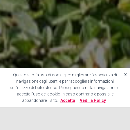
Questo sito fa uso di cookie per migliorare l’esperienza di
X
navigazione degli utenti e per raccogliere informazioni
sull’utilizzo del sito stesso. Proseguendo nella navigazione si
accetta l’uso dei cookie; in caso contrario è possibile
abbandonare il sito.
Accetta
Vedi la Policy
La Nostra Struttura